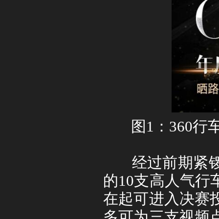
图
1
：
360
行
经过前期紧锣
的
10
支高人气行
在起可进入决赛
多可为三支视频